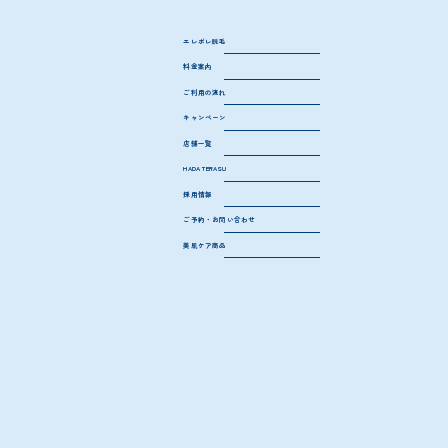
都度払い制・回数制・月額制からお好きなプランをお選びいただけるので、はじめての方でも安心して通っていただけます。無料カウンセリングでの
ご相談もお気軽に！
エレポレ脱毛
料金案内
ご利用の流れ
キャンペーン
予約が
取りやすい
店舗一覧
独自の予約管理で、圧倒的な予約の取りやすさ！空き状況によっては、当日予約も可能。お客様のご都合に合わせて続けられる体制を整えています。
HADA
TERASU
採用情報
ご予約・お問い合わせ
美肌ケア商品
WEB CM