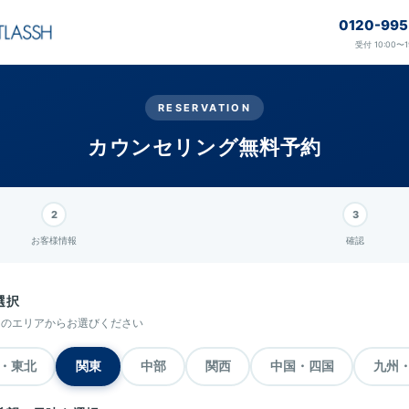
0120-995
受付 10:00〜1
RESERVATION
カウンセリング無料予約
お客様情報
確認
選択
くのエリアからお選びください
・東北
関東
中部
関西
中国・四国
九州