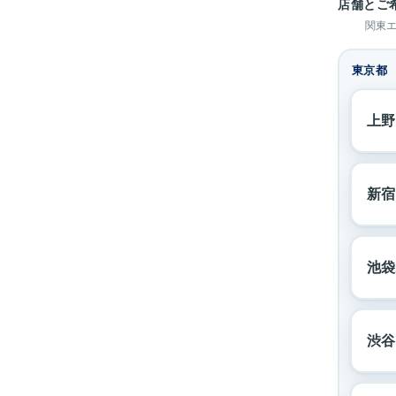
店舗とご
関東
東京都
上野
新宿
池袋
渋谷