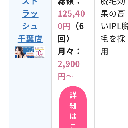
スト
総額：
脱毛効
ラッ
125,40
果の高
シュ
0円
（6
いIPL
千葉店
回）
毛を採
月々：
用
2,900
円
～
詳
細
は
こ