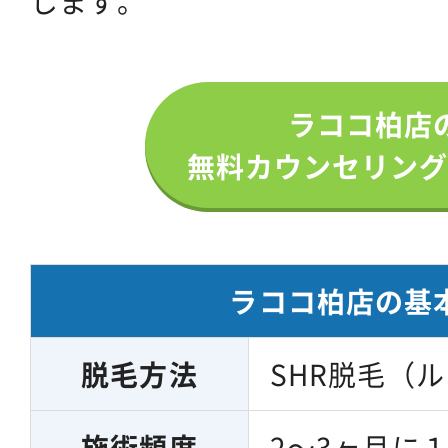
します。
ラココ柏店
無料カウンセリング
ラココ柏店の基
脱毛方法
SHR脱毛（
施術頻度
2～3ヶ月に