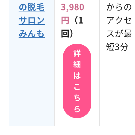
の脱毛
3,980
からの
サロン
円
（1
アクセ
みんも
回）
スが最
短3分
詳
細
は
こ
ち
ら