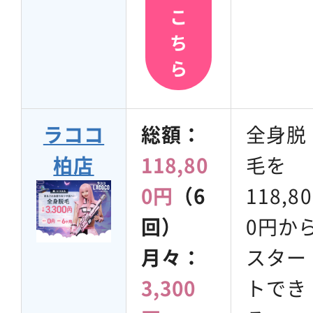
こ
ち
ら
ラココ
総額：
全身脱
柏店
118,80
毛を
0円
（6
118,80
回）
0円か
月々：
スター
3,300
トでき