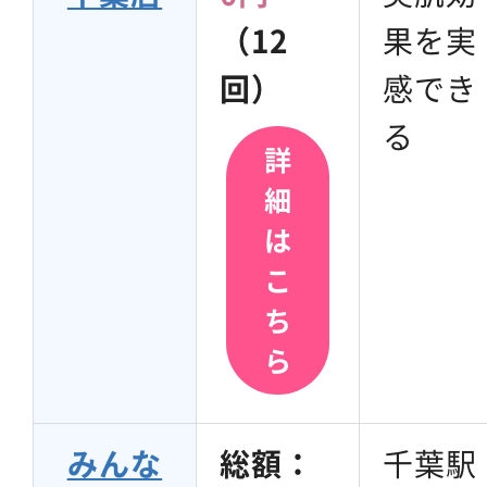
（12
果を実
回）
感でき
る
詳
細
は
こ
ち
ら
みんな
総額：
千葉駅