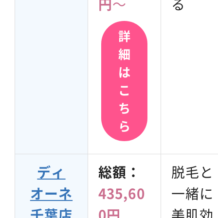
円
～
る
詳
細
は
こ
ち
ら
ディ
総額：
脱毛と
オーネ
435,60
一緒に
千葉店
0円
美肌効