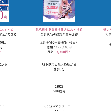
におすすめ
脱毛料金を重視する方におすすめ
通い
脱毛ができる
全身脱毛の総額料金がお得
札
（6回）
全身＋VIO＋顔脱毛（6回）
0円
総額：
122,100円
円～
月々：
3,300円～
駅から
地下鉄東西線大通駅から
徒歩5分
1種類
SHR脱毛
コミ
Googleマップ口コミ
4.5
／5