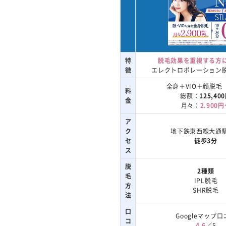
特
脱毛効果を重視する方
徴
エレクトロポレーション
全身＋VIO＋顔脱毛
料
総額：
125,40
金
月々：
2.900
ア
ク
地下鉄東西線大通
セ
徒歩3分
ス
脱
2種類
毛
IPL脱毛
方
SHR脱毛
法
口
Googleマップ口
コ
4.6
／5