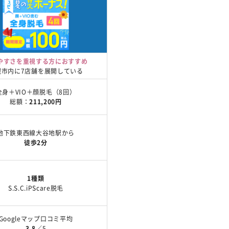
やすさを重視する方におすすめ
幌市内に7店舗を展開している
全身＋VIO＋顔脱毛（8回）
総額：
211,200円
地下鉄東西線大谷地駅から
徒歩2分
1種類
S.S.C.iPScare脱毛
Googleマップ口コミ平均
3.8
／5