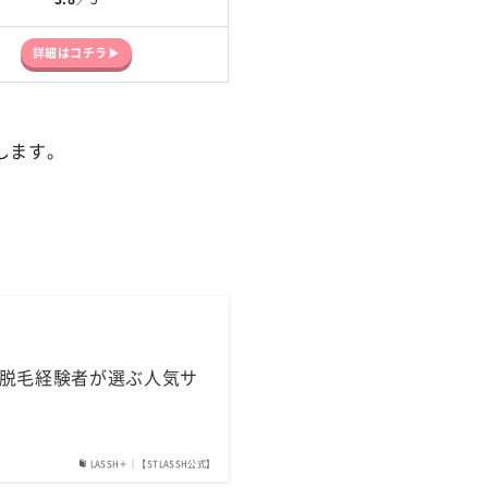
詳細はコチラ▶
します。
の脱毛経験者が選ぶ人気サ
LASSH＋｜【STLASSH公式】