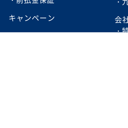
キャンペーン
会
フェムケア
脱毛方法・ポイント
エレクトロポレーション
求
ISGトリプルアタック脱毛
SHR脱毛の詳細
お客様の声
企
FAQ