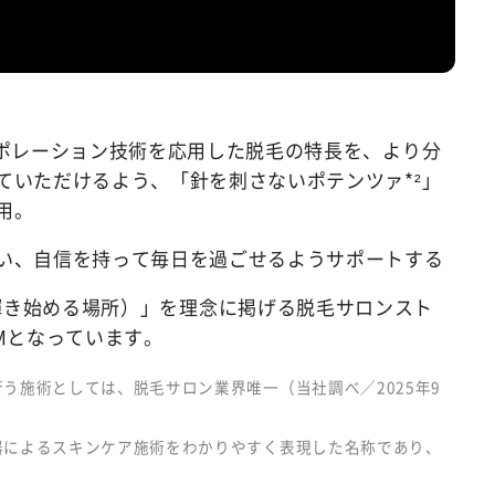
ロポレーション技術を応用した脱毛の特長を、より分
ていただけるよう、「針を刺さないポテンツァ*²」
用。
い、自信を持って毎日を過ごせるようサポートする
ne（女性が輝き始める場所）」を理念に掲げる脱毛サロンスト
Mとなっています。
行う施術としては、脱毛サロン業界唯一（当社調べ／2025年9
器によるスキンケア施術をわかりやすく表現した名称であり、