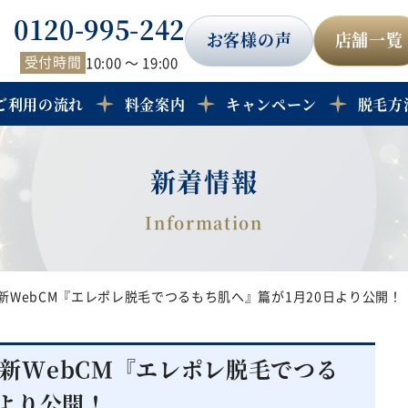
0120-995-242
お客様の声
店舗一覧
受付時間
10:00 ～ 19:00
ご利用の流れ
料金案内
キャンペーン
脱毛方
新着情報
新WebCM『エレポレ脱毛でつるもち肌へ』篇が1月20日より公開！
新WebCM『エレポレ脱毛でつる
日より公開！