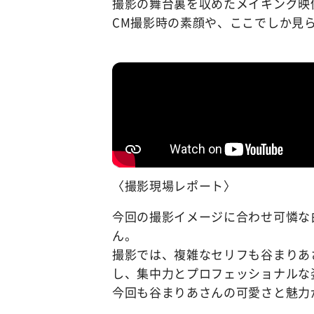
撮影の舞台裏を収めたメイキング映
CM撮影時の素顔や、ここでしか見
〈撮影現場レポート〉
今回の撮影イメージに合わせ可憐な
ん。
撮影では、複雑なセリフも谷まりあ
し、集中力とプロフェッショナルな
今回も谷まりあさんの可愛さと魅力