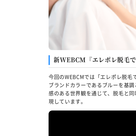
新WEBCM『エレポレ脱毛
今回のWEBCMでは「エレポレ脱
ブランドカラーであるブルーを基調
感のある世界観を通じて、脱毛と同
現しています。