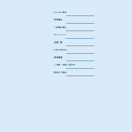
都度払い制・回数制・月額制からお好きなプランをお選びいただけるので、はじめての方でも安心して通っていただけます。無料カウンセリングでの
ご相談もお気軽に！
エレポレ脱毛
料金案内
ご利用の流れ
キャンペーン
予約が
取りやすい
店舗一覧
独自の予約管理で、圧倒的な予約の取りやすさ！空き状況によっては、当日予約も可能。お客様のご都合に合わせて続けられる体制を整えています。
HADA
TERASU
採用情報
ご予約・お問い合わせ
美肌ケア商品
WEB CM