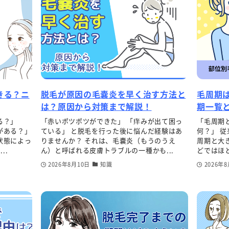
きる？ニ
脱毛が原因の毛嚢炎を早く治す方法と
毛周期
は？原因から対策まで解説！
期一覧
る？」
「赤いポツポツができた」 「痒みが出て困っ
「毛周期
がある？」
ている」 と脱毛を行った後に悩んだ経験はあ
何？」 
状態によっ
りませんか？ それは、毛嚢炎（もうのうえ
周期と大
..
ん）と呼ばれる皮膚トラブルの一種かも...
どではほと
2026年8月10日
知識
2026年