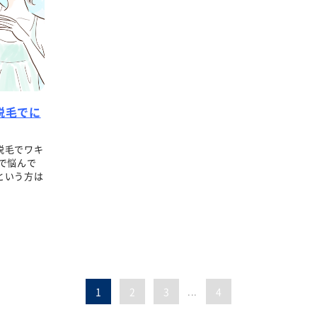
脱毛でに
脱毛でワキ
で悩んで
という方は
1
2
3
...
4