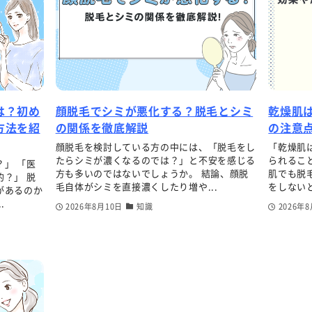
は？初め
顔脱毛でシミが悪化する？脱毛とシミ
乾燥肌
方法を紹
の関係を徹底解説
の注意
顔脱毛を検討している方の中には、「脱毛をし
「乾燥肌
たらシミが濃くなるのでは？」と不安を感じる
られるこ
」 「医
方も多いのではないでしょうか。 結論、顔脱
肌でも脱
？」 脱
毛自体がシミを直接濃くしたり増や...
をしないと
があるのか
.
2026年8月10日
知識
2026年