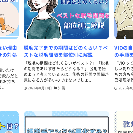
ない理由
脱毛完了までの期間はどのくらい？ベ
VIOの
合の対処
ストな脱毛間隔を部位別に解説
の手順
「脱毛の期間はどれくらいがベスト？」「脱毛
「VIO
の期間をあけすぎたらどうなる？」 脱毛を始
しい剃り
聞いたけ
めようと考えている人は、施術の期間や間隔が
ちの方も多
を飲んだと
気になる方が多いのではないでしょ...
己処理は難
もお持ち
..
2026年8月10日
知識
2026年