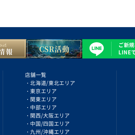
ご新規
CSR活動
情報
LIN
店舗一覧
北海道/東北エリア
東京エリア
関東エリア
中部エリア
関西/大阪エリア
中国/四国エリア
九州/沖縄エリア