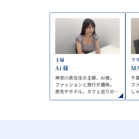
主婦
フ
Ai 様
MA
神奈川県在住の主婦、Ai様。
千
ファッションと旅行が趣味。
フ
旅先やホテル、カフェ巡りの写
し
真など、自分の好きな世界観を
In
Instagramで発信している。
流
後ろ姿の写真を撮影した際に背
い
中が気になったことや、以前体
前
験で別の箇所を脱毛していたこ
た
ともあり、脱毛に興味があった
ス