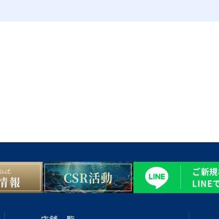
ご新規
CSR活動
情報
LIN