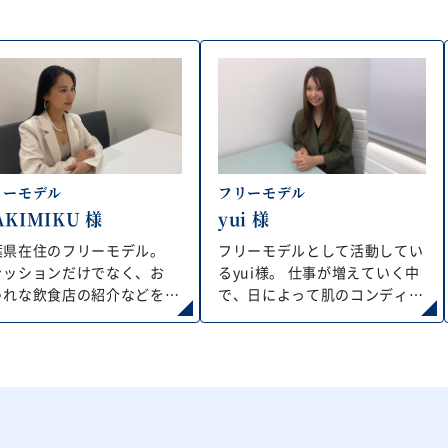
リーモデル
フリーモデル
KIMIKU 様
yui 様
葉県在住のフリーモデル。
フリーモデルとして活動してい
ァッションだけでなく、お
るyui様。 仕事が増えていく中
ゃれな飲食店の紹介などを
で、日によって肌のコンディ
stagramにて発信しており、
ションに差があることや、顔の
行やインスタ映えをおさえた
うぶ毛が気になってきたとのこ
女子から支持されている。以
と。肌はもともと強いほうだ
は他の脱毛サロンに通ってい
が、日焼けをしやすいことも悩
が今以上に自分を磨くために
みの一つ。
トラッシュの脱毛に通い始め